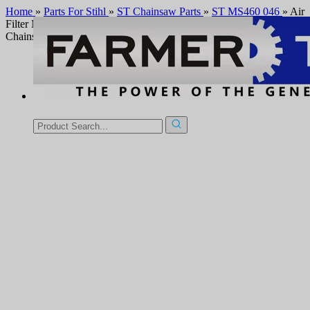
Home
»
Parts For Stihl
»
ST Chainsaw Parts
»
ST MS460 046
»
Air
Filter Mount Flange Support For Stihl 046 MS460 MS461
Chainsaw OEM 1128 120 2202